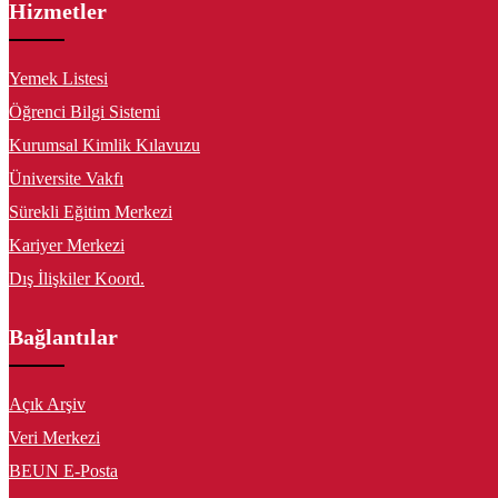
Hizmetler
Yemek Listesi
Öğrenci Bilgi Sistemi
Kurumsal Kimlik Kılavuzu
Üniversite Vakfı
Sürekli Eğitim Merkezi
Kariyer Merkezi
Dış İlişkiler Koord.
Bağlantılar
Açık Arşiv
Veri Merkezi
BEUN E-Posta