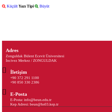
Küçült
Yazı Tipi
Büyüt
Adres
Zonguldak Bülent Ecevit Üniversitesi
İncivez Merkez / ZONGULDAK
İletişim
+90 372 291 1100
+90 850 330 2386
E-Posta
E-Posta: info@beun.edu.tr
Kep Adresi: beun@hs03.kep.tr