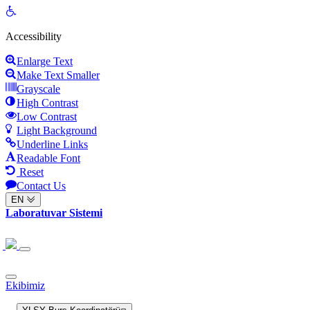
Open
toolbar
Accessibility
Enlarge Text
Make Text Smaller
Grayscale
High Contrast
Low Contrast
Light Background
Underline Links
Readable Font
Reset
Contact Us
EN
Laboratuvar Sistemi
Ekibimiz