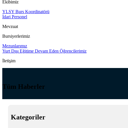
Ekibimiz
YLSY Burs Koordinatörü
İdari Personel
Mevzuat
Bursiyerlerimiz
Mezunlarımız
Yurt Dışı Eğitime Devam Eden Öğrencilerimiz
İletişim
Tüm Haberler
Kategoriler