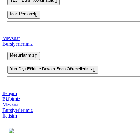
YLSY Burs Koordinatörü
İdari Personel
Mevzuat
Bursiyerlerimiz
Mezunlarımız
Yurt Dışı Eğitime Devam Eden Öğrencilerimiz
İletişim
Ekibimiz
Mevzuat
Bursiyerlerimiz
İletişim