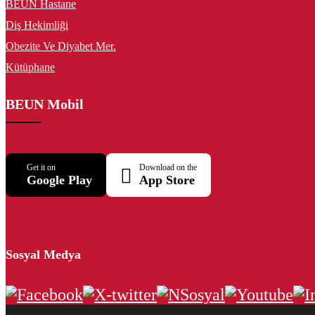
BEUN Hastane
Diş Hekimliği
Obezite Ve Diyabet Mer.
Kütüphane
BEUN Mobil
Get it on
Download on the
Google Play
App Store
Sosyal Medya